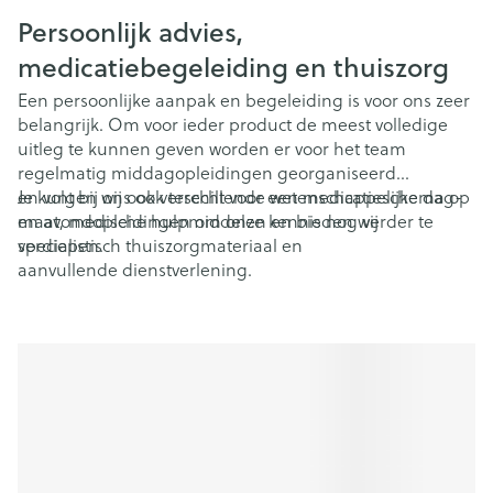
Persoonlijk advies,
medicatiebegeleiding en thuiszorg
Een persoonlijke aanpak en begeleiding is voor ons zeer
belangrijk. Om voor ieder product de meest volledige
uitleg te kunnen geven worden er voor het team
regelmatig middagopleidingen georganiseerd
en volgen wij ook verschillende wetenschappelijke dag-
Je kunt bij ons ook terecht voor een medicatieschema op
en avondopleidingen om onze kennis nog verder te
maat, medische hulpmiddelen en bieden wij
verdiepen.
specialistisch thuiszorgmateriaal en
aanvullende dienstverlening.