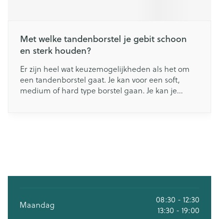
Met welke tandenborstel je gebit schoon
en sterk houden?
Er zijn heel wat keuzemogelijkheden als het om
een tandenborstel gaat. Je kan voor een soft,
medium of hard type borstel gaan. Je kan je
tanden poetsen met een handtandenborstel of
met een elektrisch model. Maar welk type
tandenborstel gebruik je nu het best?
08:30 - 12:30
Maandag
13:30 - 19:00