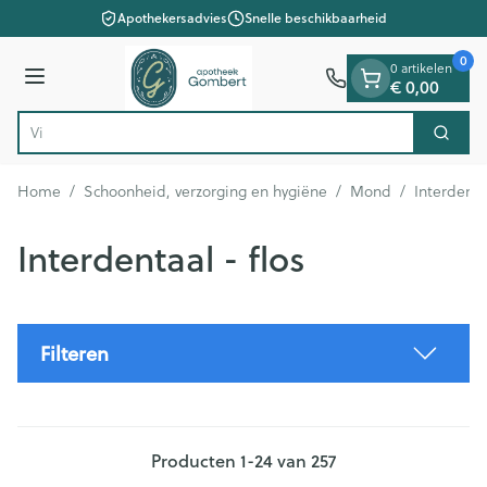
Dia 1 van 1
Ga naar de inhoud
Apothekersadvies
Snelle beschikbaarheid
0
0 artikelen
Menu
€ 0,00
Vind snel w
Zoek
Product, merk, categorie...
Home
/
Schoonheid, verzorging en hygiëne
/
Mond
/
Interdentaa
Interdentaal - flos
Filteren
Producten
1
-
24
van
257