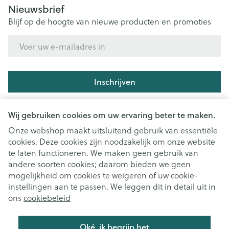
Nieuwsbrief
Blijf op de hoogte van nieuwe producten en promoties
E-mail adres
Inschrijven
Door op inschrijven te klikken, schrijft u zich in voor onze
nieuwsbrief en gaat u akkoord met onze
privacy policy
.
Wij gebruiken cookies om uw ervaring beter te maken.
Onze webshop maakt uitsluitend gebruik van essentiële
cookies. Deze cookies zijn noodzakelijk om onze website
te laten functioneren. We maken geen gebruik van
andere soorten cookies; daarom bieden we geen
mogelijkheid om cookies te weigeren of uw cookie-
instellingen aan te passen. We leggen dit in detail uit in
Juridische links
ons
cookiebeleid
Oké, ik begrijp het