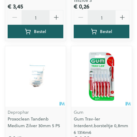
1552108 S
€ 3,45
€ 0,26
Aantal
Aantal
Bestel
Bestel
Deprophar
Gum
Proxoclean Tandenb
Gum Trav-ler
Medium Zilver 30mm 5 P5
Interdent.borsteltje 0,8mm
6 1314m6