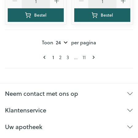
Bestel
Bestel
Toon
per pagina
Pagina's
U lees momenteel pagina
Pagina
Pagina
Pagina
1
2
3
...
11
Neem contact met ons op
Klantenservice
Uw apotheek