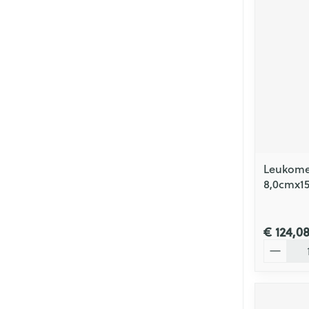
Leukomed
8,0cmx15
€ 124,0
Aantal