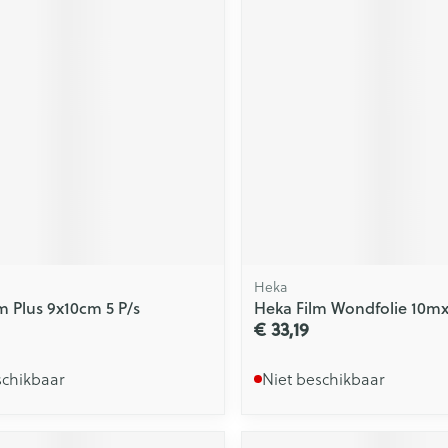
Heka
m Plus 9x10cm 5 P/s
Heka Film Wondfolie 10m
€ 33,19
schikbaar
Niet beschikbaar