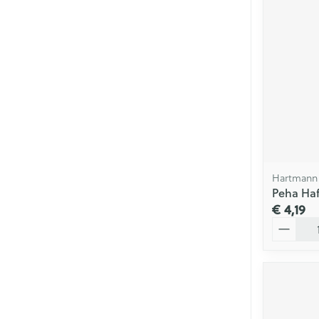
Hartmann
Peha Haf
€ 4,19
Aantal