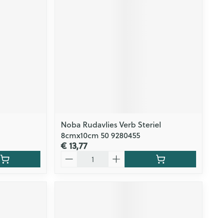
rende
Parfums en
geurproducten
Noba Rudavlies Verb Steriel
8cmx10cm 50 9280455
€ 13,77
CBD
Aantal