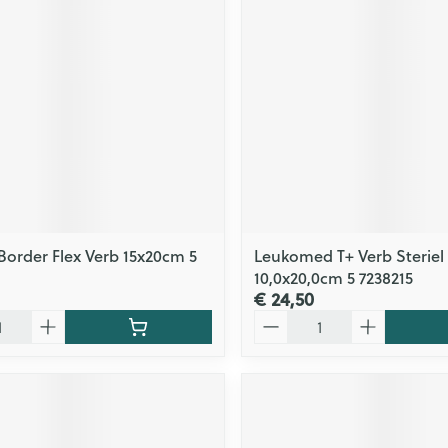
ging
Supplementen
Insectenwe
Mondmaskers
middelen
issen
 -
id
id
Border Flex Verb 15x20cm 5
Leukomed T+ Verb Steriel
10,0x20,0cm 5 7238215
€ 24,50
Zelfbruiner
Scheren
Aantal