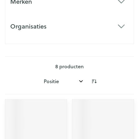
Merken
filter
Organisaties
filter
8
producten
Sorteer op: