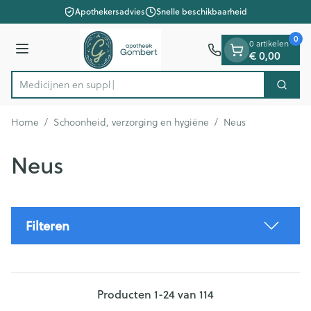
Dia 1 van 1
Ga naar de inhoud
Apothekersadvies
Snelle beschikbaarheid
0
0 artikelen
Menu
€ 0,00
M
Zoek
Product, merk, categorie...
Home
/
Schoonheid, verzorging en hygiëne
/
Neus
Neus
Filteren
Producten
1
-
24
van
114