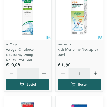
A. Vogel
Vemedia
A.vogel Cinuforce
Kids Meriprine Neusspray
Neusspray Droog
20ml
Neusslijmvl.15ml
€ 10,08
€ 11,90
Aantal
Aantal
Bestel
Bestel