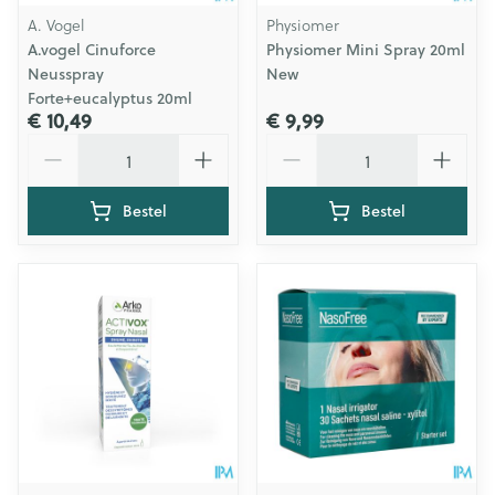
A. Vogel
Physiomer
A.vogel Cinuforce
Physiomer Mini Spray 20ml
Neusspray
New
Forte+eucalyptus 20ml
€ 10,49
€ 9,99
Aantal
Aantal
Bestel
Bestel