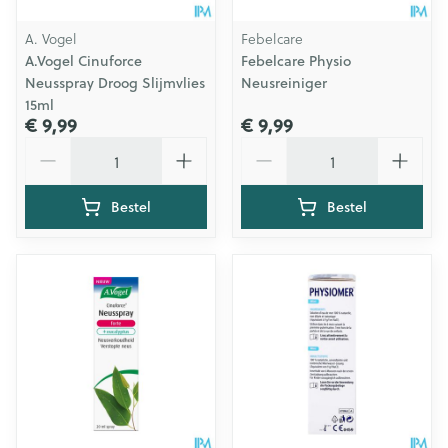
A. Vogel
Febelcare
A.Vogel Cinuforce
Febelcare Physio
Neusspray Droog Slijmvlies
Neusreiniger
15ml
€ 9,99
€ 9,99
Aantal
Aantal
Bestel
Bestel