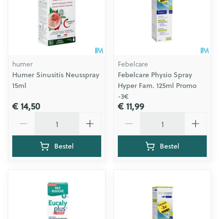
humer
Febelcare
Humer Sinusitis Neusspray
Febelcare Physio Spray
15ml
Hyper Fam. 125ml Promo
-3€
€ 14,50
€ 11,99
Aantal
Aantal
Bestel
Bestel