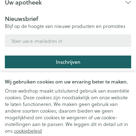
Uw apotheek
Nieuwsbrief
Blijf op de hoogte van nieuwe producten en promoties
E-mail adres
Inschrijven
Door op inschrijven te klikken, schrijft u zich in voor onze
nieuwsbrief en gaat u akkoord met onze
privacy policy
.
Wij gebruiken cookies om uw ervaring beter te maken.
Onze webshop maakt uitsluitend gebruik van essentiële
cookies. Deze cookies zijn noodzakelijk om onze website
te laten functioneren. We maken geen gebruik van
andere soorten cookies; daarom bieden we geen
mogelijkheid om cookies te weigeren of uw cookie-
instellingen aan te passen. We leggen dit in detail uit in
Juridische links
ons
cookiebeleid