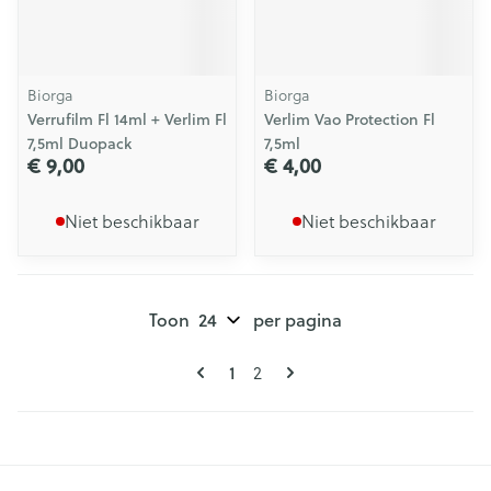
Biorga
Biorga
Verrufilm Fl 14ml + Verlim Fl
Verlim Vao Protection Fl
7,5ml Duopack
7,5ml
€ 9,00
€ 4,00
Niet beschikbaar
Niet beschikbaar
Toon
per pagina
Pagina's
U lees momenteel pagina
Pagina
1
2