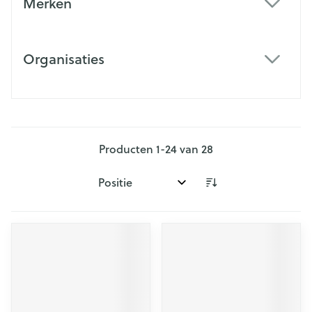
Merken
filter
Organisaties
filter
Producten
1
-
24
van
28
Sorteer op: