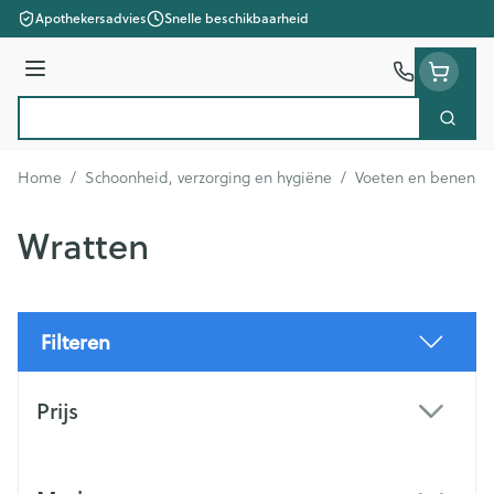
Ga naar de inhoud
Apothekersadvies
Snelle beschikbaarheid
Menu
Zoek
Product, merk, categorie...
Home
/
Schoonheid, verzorging en hygiëne
/
Voeten en benen
/
Wratten
Filteren
Doorgaan naar productlijst
Prijs
filter