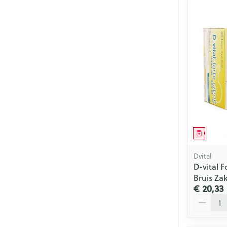
Genees
Dvital
D-vital 
Bruis Zak
€ 20,33
Aantal