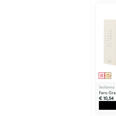
Genees
Op 
Teofarma
Fero Gr
€ 10,54