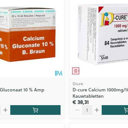
Toon meer
ging
Supplementen
Insectenwe
Mondmaskers
middelen
issen
 -
id
id
middel
Geneesmiddel
Dcure
 Gluconaat 10 % Amp
D-cure Calcium 1000mg/100
Kauwtabletten
€ 38,31
Zelfbruiner
Scheren
Aantal