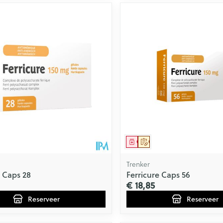
middel
voorschrift
Geneesmiddel
Op voorschrift
Trenker
e Caps 28
Ferricure Caps 56
€ 18,85
Reserveer
Reserveer