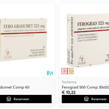
middel
voorschrift
Geneesmiddel
Op voorschrift
Teofarma
adumet Comp 60
Ferograd 500 Comp 30x5
€ 10,22
Reserveer
Reserveer