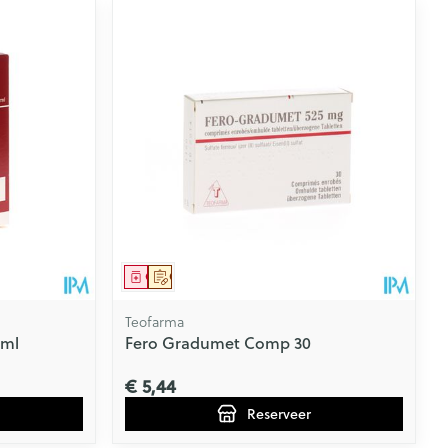
Geneesmiddel
Op voorschrift
Teofarma
2ml
Fero Gradumet Comp 30
€ 5,44
Reserveer