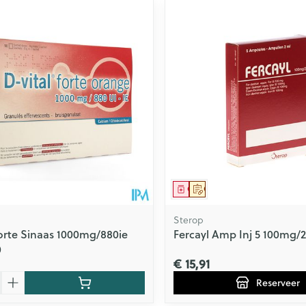
middel
Geneesmiddel
Op voorschrift
Sterop
Forte Sinaas 1000mg/880ie
Fercayl Amp Inj 5 100mg/
0
€ 15,91
Reserveer