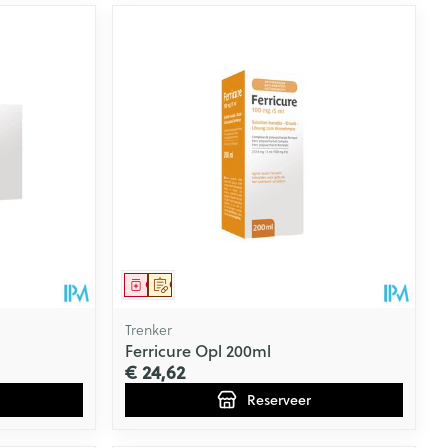
Geneesmiddel
Op voorschrift
Trenker
Ferricure Opl 200ml
€ 24,62
Reserveer