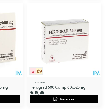
Geneesmiddel
Op voorschrift
Teofarma
25mg
Ferograd 500 Comp 60x525mg
€ 19,38
Reserveer