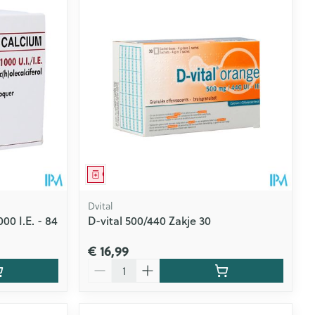
rende
Parfums en
geurproducten
Geneesmiddel
Dvital
0 I.E. - 84
D-vital 500/440 Zakje 30
€ 16,99
CBD
Aantal