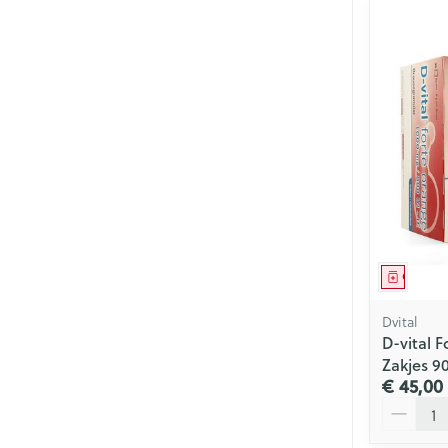
Genees
Dvital
D-vital 
Zakjes 9
€ 45,00
Aantal