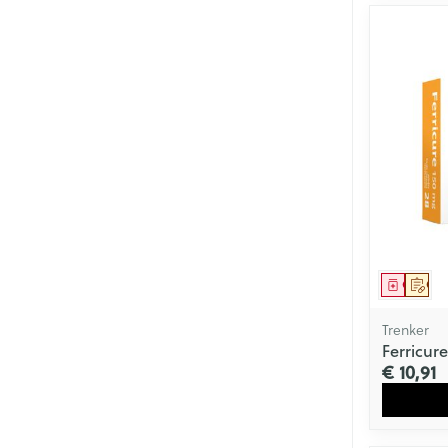
Genees
Op 
Trenker
Ferricur
€ 10,91