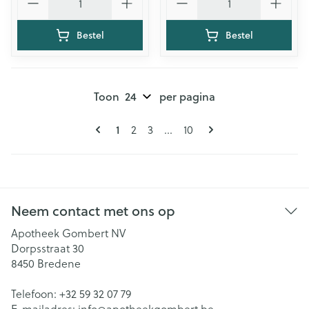
Bestel
Bestel
Toon
per pagina
Pagina's
U lees momenteel pagina
1
Pagina
Pagina
Pagina
2
3
...
10
Neem contact met ons op
Apotheek Gombert NV
Dorpsstraat 30
8450
Bredene
Telefoon:
+32 59 32 07 79