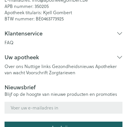
E-mailadres:
info@
apotheekgombert.be
APB nummer:
350205
Apotheek titularis:
Kjell Gombert
BTW nummer:
BE0463773925
Klantenservice
FAQ
Uw apotheek
Over ons
Nuttige links
Gezondheidsnieuws
Apotheker
van wacht
Voorschrift
Zorgtarieven
Nieuwsbrief
Blijf op de hoogte van nieuwe producten en promoties
E-mail adres