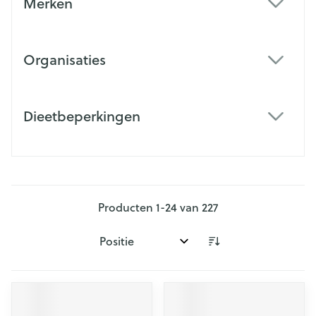
Merken
filter
Organisaties
filter
Dieetbeperkingen
filter
Producten
1
-
24
van
227
Sorteer op: