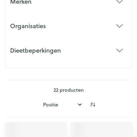
Merken
filter
Organisaties
filter
Dieetbeperkingen
filter
22
producten
Sorteer op: