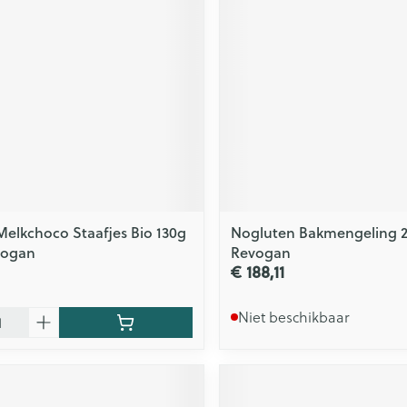
ging
Supplementen
Insectenwe
Mondmaskers
middelen
issen
 -
id
id
Melkchoco Staafjes Bio 130g
Nogluten Bakmengeling 
vogan
Revogan
€ 188,11
Zelfbruiner
Scheren
Niet beschikbaar