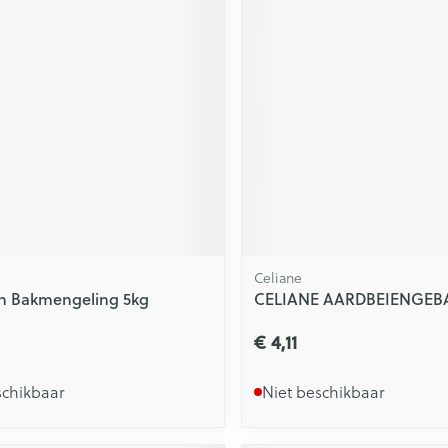
Celiane
n Bakmengeling 5kg
CELIANE AARDBEIENGEBA
€ 4,11
schikbaar
Niet beschikbaar