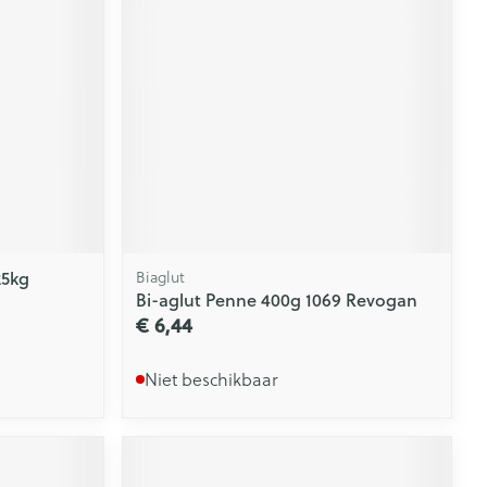
rende
Parfums en
geurproducten
25kg
Biaglut
Bi-aglut Penne 400g 1069 Revogan
€ 6,44
CBD
Niet beschikbaar