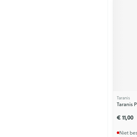
Taranis
Taranis 
€ 11,00
Niet be