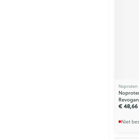
Noproten
Noprote
Revogan
€ 48,66
Niet be