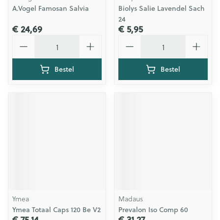
A.Vogel Famosan Salvia
Biolys Salie Lavendel Sach
24
€ 24,69
€ 5,95
Aantal
Aantal
Bestel
Bestel
Ymea
Madaus
Ymea Totaal Caps 120 Be V2
Prevalon Iso Comp 60
€ 75,14
€ 31,27