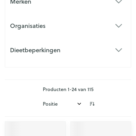
Merken
filter
Organisaties
filter
Dieetbeperkingen
filter
Producten
1
-
24
van
115
Sorteer op: