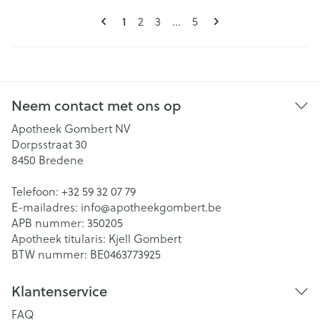
Pagina's
U lees momenteel pagina
Pagina
Pagina
Pagina
1
2
3
...
5
Neem contact met ons op
Apotheek Gombert NV
Dorpsstraat 30
8450
Bredene
Telefoon:
+32 59 32 07 79
E-mailadres:
info@
apotheekgombert.be
APB nummer:
350205
Apotheek titularis:
Kjell Gombert
BTW nummer:
BE0463773925
Klantenservice
FAQ