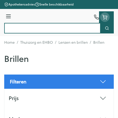
Ga naar de inhoud
Apothekersadvies
Snelle beschikbaarheid
Menu
Zoek
Product, merk, categorie...
Home
/
Thuiszorg en EHBO
/
Lenzen en brillen
/
Brillen
Brillen
Filteren
Doorgaan naar productlijst
Prijs
filter