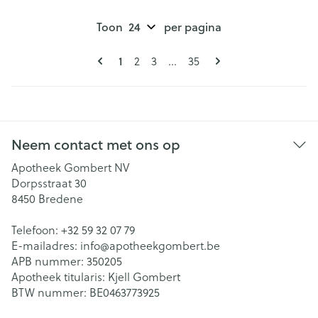
Toon
per pagina
Pagina's
U lees momenteel pagina
1
Pagina
Pagina
Pagina
2
3
...
35
Neem contact met ons op
Apotheek Gombert NV
Dorpsstraat 30
8450
Bredene
Telefoon:
+32 59 32 07 79
E-mailadres:
info@
apotheekgombert.be
APB nummer:
350205
Apotheek titularis:
Kjell Gombert
BTW nummer:
BE0463773925