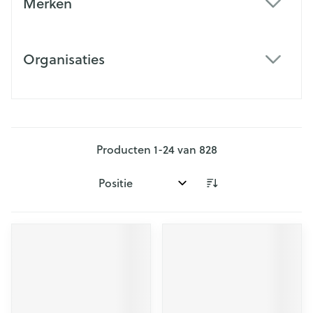
Merken
filter
Organisaties
filter
Producten
1
-
24
van
828
Sorteer op: