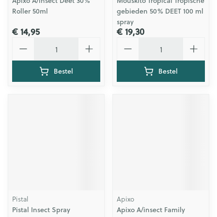
Apixo A/insect Deet 30%
Mouskito Tropical Tropische
Roller 50ml
gebieden 50% DEET 100 ml
spray
€ 14,95
€ 19,30
Aantal
Aantal
Bestel
Bestel
Pistal
Apixo
Pistal Insect Spray
Apixo A/insect Family