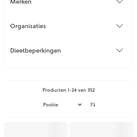
Merken
filter
Organisaties
filter
Dieetbeperkingen
filter
Producten
1
-
24
van
352
Sorteer op: