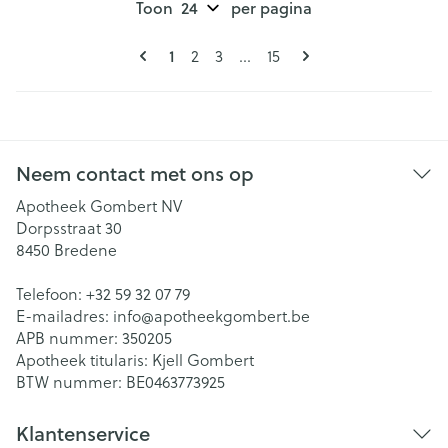
Toon
per pagina
Pagina's
U lees momenteel pagina
Pagina
Pagina
Pagina
1
2
3
...
15
Neem contact met ons op
Apotheek Gombert NV
Dorpsstraat 30
8450
Bredene
Telefoon:
+32 59 32 07 79
E-mailadres:
info@
apotheekgombert.be
APB nummer:
350205
Apotheek titularis:
Kjell Gombert
BTW nummer:
BE0463773925
Klantenservice