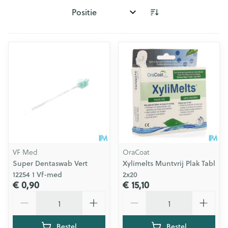
Sorteer op:
VF Med
OraCoat
Super Dentaswab Vert
Xylimelts Muntvrij Plak Tabl
12254 1 Vf-med
2x20
€ 0,90
€ 15,10
Aantal
Aantal
Bestel
Bestel