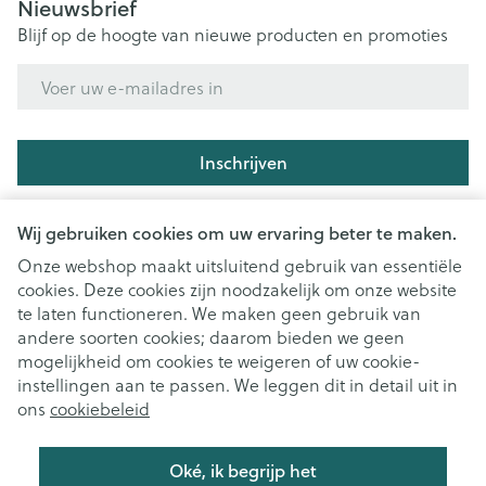
Nieuwsbrief
Blijf op de hoogte van nieuwe producten en promoties
E-mail adres
Inschrijven
Door op inschrijven te klikken, schrijft u zich in voor onze
nieuwsbrief en gaat u akkoord met onze
privacy policy
.
Wij gebruiken cookies om uw ervaring beter te maken.
Onze webshop maakt uitsluitend gebruik van essentiële
cookies. Deze cookies zijn noodzakelijk om onze website
te laten functioneren. We maken geen gebruik van
andere soorten cookies; daarom bieden we geen
mogelijkheid om cookies te weigeren of uw cookie-
instellingen aan te passen. We leggen dit in detail uit in
Juridische links
ons
cookiebeleid
Oké, ik begrijp het