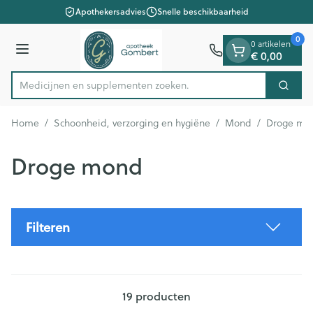
Dia 1 van 1
Ga naar de inhoud
Apothekersadvies
Snelle beschikbaarheid
0
0 artikelen
Menu
€ 0,00
Medicijnen en suppl
Zoek
Product, merk, categorie...
Home
/
Schoonheid, verzorging en hygiëne
/
Mond
/
Droge mo
Droge mond
Filteren
19
producten