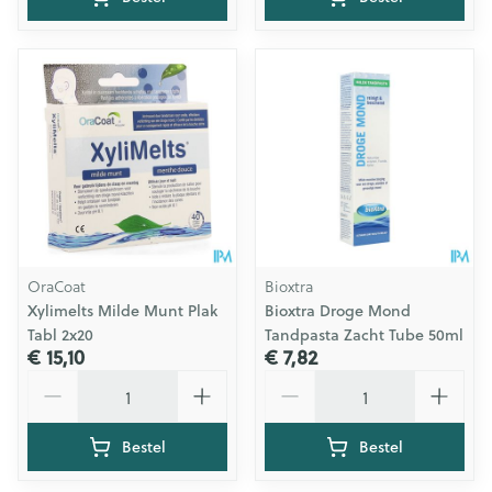
OraCoat
Bioxtra
Xylimelts Milde Munt Plak
Bioxtra Droge Mond
Tabl 2x20
Tandpasta Zacht Tube 50ml
€ 15,10
€ 7,82
Aantal
Aantal
Bestel
Bestel