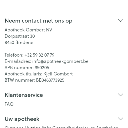
Neem contact met ons op
Apotheek Gombert NV
Dorpsstraat 30
8450
Bredene
Telefoon:
+32 59 32 07 79
E-mailadres:
info@
apotheekgombert.be
APB nummer:
350205
Apotheek titularis:
Kjell Gombert
BTW nummer:
BE0463773925
Klantenservice
FAQ
Uw apotheek
Over ons
Nuttige links
Gezondheidsnieuws
Apotheker