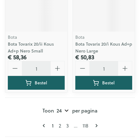
Bota
Bota
Bota Tovarix 20/ii Kous
Bota Tovarix 20/i Kous Ad+p
Ad+p Nero Small
Nero Large
€ 58,36
€ 50,83
Aantal
Aantal
Bestel
Bestel
Toon
per pagina
Pagina's
U lees momenteel pagina
Pagina
Pagina
Pagina
1
2
3
...
118