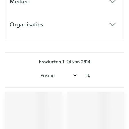
Merken
filter
Organisaties
filter
Producten
1
-
24
van
2814
Sorteer op: