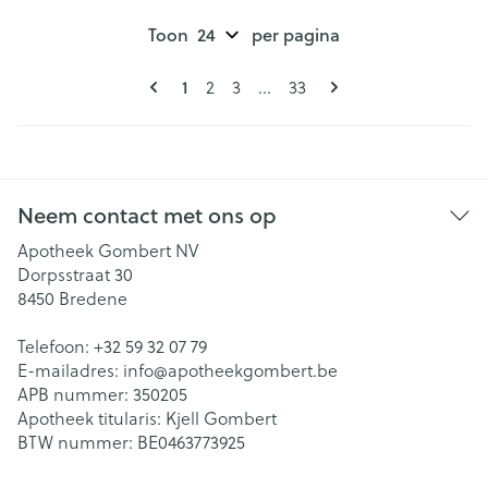
Toon
per pagina
Pagina's
U lees momenteel pagina
Pagina
Pagina
Pagina
1
2
3
...
33
Neem contact met ons op
Apotheek Gombert NV
Dorpsstraat 30
8450
Bredene
Telefoon:
+32 59 32 07 79
E-mailadres:
info@
apotheekgombert.be
APB nummer:
350205
Apotheek titularis:
Kjell Gombert
BTW nummer:
BE0463773925