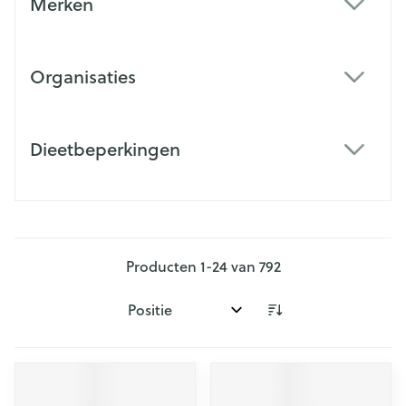
Merken
filter
Organisaties
filter
Dieetbeperkingen
filter
Producten
1
-
24
van
792
Sorteer op: