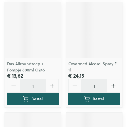
Dax Allroundzeep +
Covarmed Alcosol Spray Fl
Pompje 600ml O245
1l
€ 13,62
€ 24,15
Aantal
Aantal
Bestel
Bestel