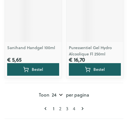
Sanihand Handgel 100ml
Puressentiel Gel Hydro
Alcoolique Fl 250ml
€ 5,65
€ 16,70
Bestel
Bestel
Toon
per pagina
Pagina's
U lees momenteel pagina
Pagina
Pagina
Pagina
1
2
3
4