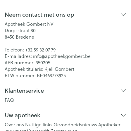
Neem contact met ons op
Apotheek Gombert NV
Dorpsstraat 30
8450
Bredene
Telefoon:
+32 59 32 07 79
E-mailadres:
info@
apotheekgombert.be
APB nummer:
350205
Apotheek titularis:
Kjell Gombert
BTW nummer:
BE0463773925
Klantenservice
FAQ
Uw apotheek
Over ons
Nuttige links
Gezondheidsnieuws
Apotheker
van wacht
Voorschrift
Zorgtarieven