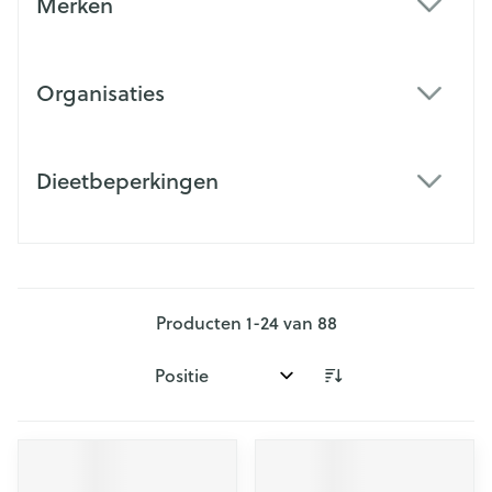
Merken
filter
Organisaties
filter
Dieetbeperkingen
filter
Producten
1
-
24
van
88
Sorteer op: