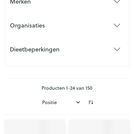
Merken
filter
Organisaties
filter
Dieetbeperkingen
filter
Producten
1
-
24
van
150
Sorteer op: