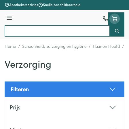
Ga naar de inhoud
Apothekersadvies
Snelle beschikbaarheid
Menu
Zoek
Product, merk, categorie...
Home
/
Schoonheid, verzorging en hygiëne
/
Haar en Hoofd
/
V
Verzorging
Filteren
Doorgaan naar productlijst
Prijs
filter