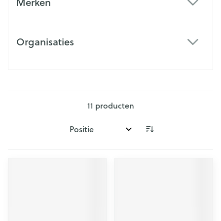
Merken
filter
Organisaties
filter
11
producten
Sorteer op: