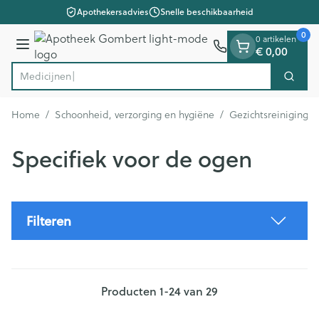
Dia 1 van 1
Ga naar de inhoud
Apothekersadvies
Snelle beschikbaarheid
0
0 artikelen
€ 0,00
Menu
Zoek
Product, merk, categorie...
Home
/
Schoonheid, verzorging en hygiëne
/
Gezichtsreiniging 
Specifiek voor de ogen
Filteren
Producten
1
-
24
van
29