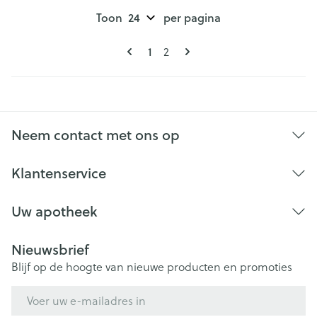
Toon
per pagina
Pagina's
U lees momenteel pagina
1
Pagina
2
Neem contact met ons op
Klantenservice
Uw apotheek
Nieuwsbrief
Blijf op de hoogte van nieuwe producten en promoties
E-mail adres