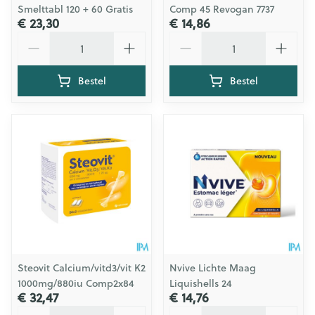
Smelttabl 120 + 60 Gratis
Comp 45 Revogan 7737
€ 23,30
€ 14,86
Aantal
Aantal
Bestel
Bestel
Steovit Calcium/vitd3/vit K2
Nvive Lichte Maag
1000mg/880iu Comp2x84
Liquishells 24
€ 32,47
€ 14,76
Aantal
Aantal