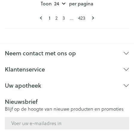
Toon
per pagina
Pagina's
U lees momenteel pagina
1
Pagina
Pagina
Pagina
2
3
...
423
Neem contact met ons op
Klantenservice
Uw apotheek
Nieuwsbrief
Blijf op de hoogte van nieuwe producten en promoties
E-mail adres