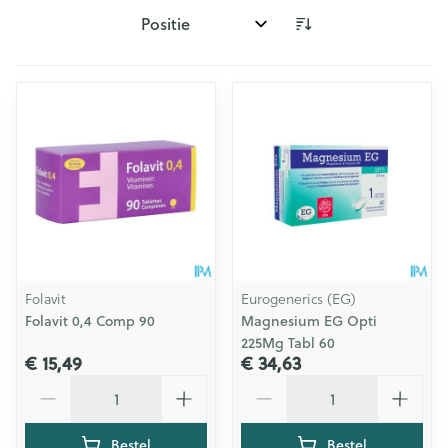
Sorteer op:
Folavit
Eurogenerics (EG)
Folavit 0,4 Comp 90
Magnesium EG Opti
225Mg Tabl 60
€ 15,49
€ 34,63
Aantal
Aantal
Bestel
Bestel