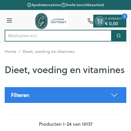
Dia 1 van 1
Ga naar de inhoud
Apothekersadvies
Snelle beschikbaarheid
0
0 artikelen
€ 0,00
Menu
Zoek
Product, merk, categorie...
Home
/
Dieet, voeding en vitamines
Dieet, voeding en vitamines
Filteren
Producten
1
-
24
van
10137