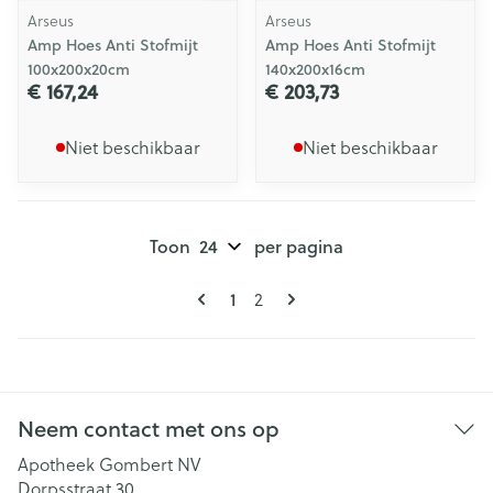
Arseus
Arseus
Amp Hoes Anti Stofmijt
Amp Hoes Anti Stofmijt
100x200x20cm
140x200x16cm
€ 167,24
€ 203,73
Niet beschikbaar
Niet beschikbaar
Toon
per pagina
Pagina's
U lees momenteel pagina
Pagina
1
2
Neem contact met ons op
Apotheek Gombert NV
Dorpsstraat 30