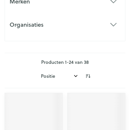
Merken
filter
Organisaties
filter
Producten
1
-
24
van
38
Sorteer op: