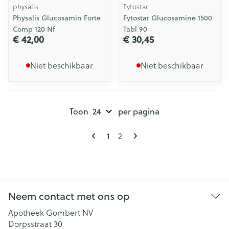
physalis
Fytostar
Physalis Glucosamin Forte
Fytostar Glucosamine 1500
Comp 120 Nf
Tabl 90
€ 42,00
€ 30,45
Niet beschikbaar
Niet beschikbaar
Toon
per pagina
Pagina's
U lees momenteel pagina
1
Pagina
2
Neem contact met ons op
Apotheek Gombert NV
Dorpsstraat 30