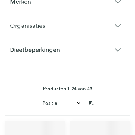
Merken
filter
Organisaties
filter
Dieetbeperkingen
filter
Producten
1
-
24
van
43
Sorteer op: