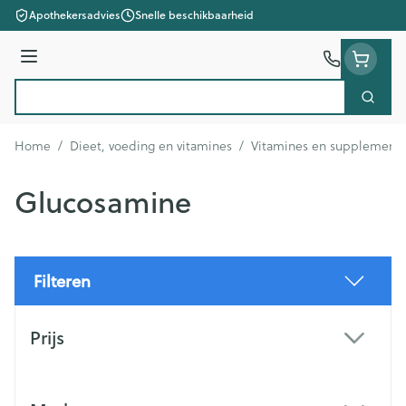
Ga naar de inhoud
Apothekersadvies
Snelle beschikbaarheid
Menu
Zoek
Product, merk, categorie...
Home
/
Dieet, voeding en vitamines
/
Vitamines en supplement
Glucosamine
Filteren
Doorgaan naar productlijst
Prijs
filter