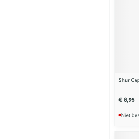
Shur Cap
€ 8,95
Niet be