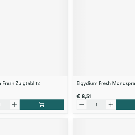
ging
Supplementen
Insectenwe
Mondmaskers
middelen
issen
 -
id
id
 Fresh Zuigtabl 12
Elgydium Fresh Mondspra
Zelfbruiner
Scheren
€ 8,51
Aantal