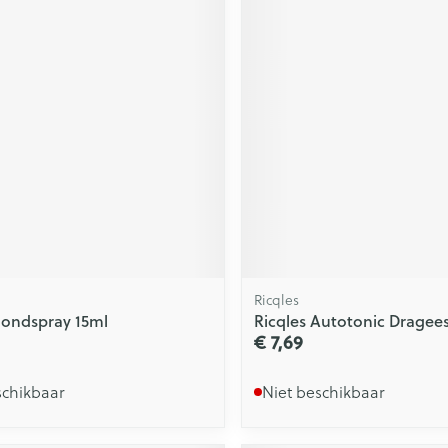
Ricqles
ondspray 15ml
Ricqles Autotonic Dragee
€ 7,69
schikbaar
Niet beschikbaar