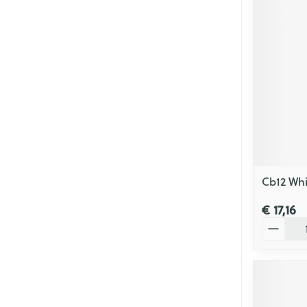
Cb12 Wh
€ 17,16
Aantal