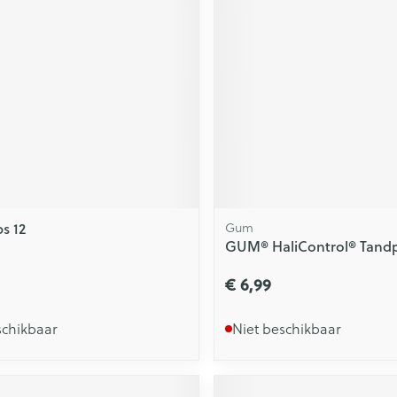
s 12
Gum
GUM® HaliControl® Tandp
€ 6,99
schikbaar
Niet beschikbaar