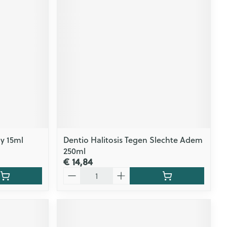
rende
Parfums en
geurproducten
y 15ml
Dentio Halitosis Tegen Slechte Adem
250ml
CBD
€ 14,84
Aantal