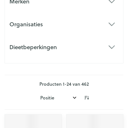
Merken
filter
Organisaties
filter
Dieetbeperkingen
filter
Producten
1
-
24
van
462
Sorteer op: