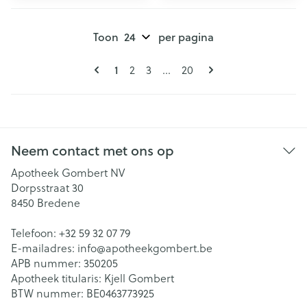
Toon
per pagina
Pagina's
U lees momenteel pagina
Pagina
Pagina
Pagina
1
2
3
...
20
Neem contact met ons op
Apotheek Gombert NV
Dorpsstraat 30
8450
Bredene
Telefoon:
+32 59 32 07 79
E-mailadres:
info@
apotheekgombert.be
APB nummer:
350205
Apotheek titularis:
Kjell Gombert
BTW nummer:
BE0463773925