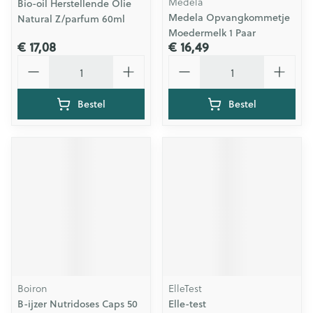
Medela
Bio-oil Herstellende Olie
Medela Opvangkommetje
Natural Z/parfum 60ml
Moedermelk 1 Paar
€ 17,08
€ 16,49
Aantal
Aantal
Bestel
Bestel
Boiron
ElleTest
B-ijzer Nutridoses Caps 50
Elle-test