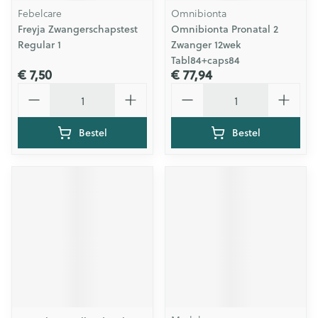
Febelcare
Omnibionta
Freyja Zwangerschapstest
Omnibionta Pronatal 2
Regular 1
Zwanger 12wek
Tabl84+caps84
€ 7,50
€ 77,94
Aantal
Aantal
Bestel
Bestel