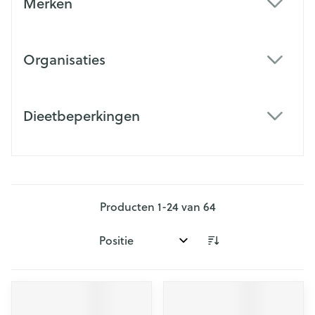
Merken
filter
Organisaties
filter
Dieetbeperkingen
filter
Producten
1
-
24
van
64
Sorteer op: