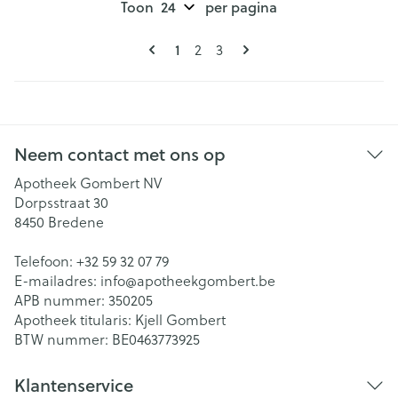
Toon
per pagina
Pagina's
U lees momenteel pagina
Pagina
Pagina
1
2
3
Neem contact met ons op
Apotheek Gombert NV
Dorpsstraat 30
8450
Bredene
Telefoon:
+32 59 32 07 79
E-mailadres:
info@
apotheekgombert.be
APB nummer:
350205
Apotheek titularis:
Kjell Gombert
BTW nummer:
BE0463773925
Klantenservice