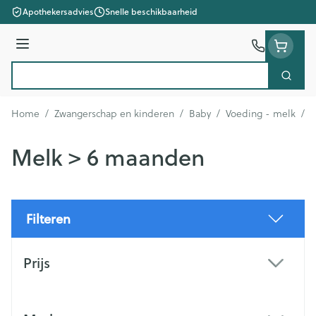
Ga naar de inhoud
Apothekersadvies
Snelle beschikbaarheid
Menu
Zoek
Product, merk, categorie...
Home
/
Zwangerschap en kinderen
/
Baby
/
Voeding - melk
/
M
Melk > 6 maanden
Filteren
Doorgaan naar productlijst
Prijs
filter