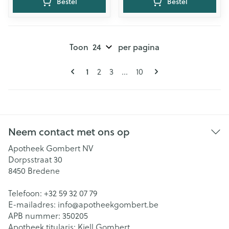
Bestel
Bestel
Toon
per pagina
Pagina's
U lees momenteel pagina
Pagina
Pagina
Pagina
1
2
3
...
10
Neem contact met ons op
Apotheek Gombert NV
Dorpsstraat 30
8450
Bredene
Telefoon:
+32 59 32 07 79
E-mailadres:
info@
apotheekgombert.be
APB nummer:
350205
Apotheek titularis:
Kjell Gombert