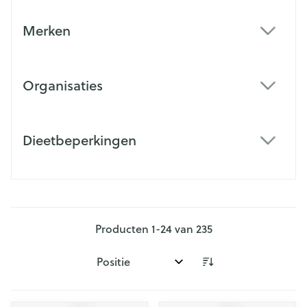
Merken
filter
Organisaties
filter
Dieetbeperkingen
filter
Producten
1
-
24
van
235
Sorteer op: