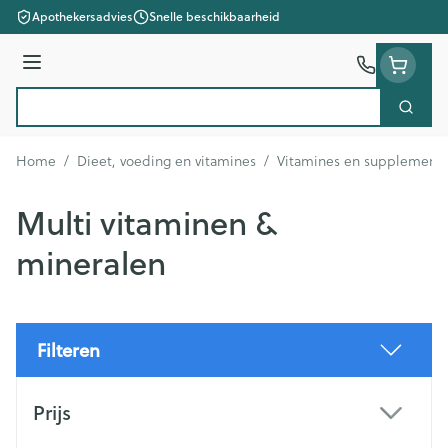
Ga naar de inhoud
Apothekersadvies
Snelle beschikbaarheid
Menu
Zoek
Product, merk, categorie...
Home
/
Dieet, voeding en vitamines
/
Vitamines en supplement
Multi vitaminen &
mineralen
Filteren
Doorgaan naar productlijst
Prijs
filter