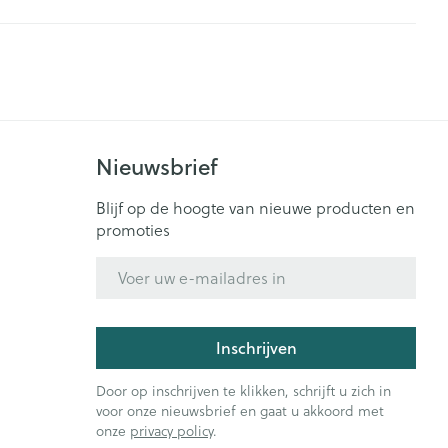
Bed
ng zon
Doorliggen - decubitis
ie
Urinewegen
Toon meer
id, spanning
Stoppen met roken
Nieuwsbrief
t en intieme
Gezichtsreiniging -
ontschminken
n Orthopedie
Instrumenten
Blijf op de hoogte van nieuwe producten en
sche
Anti tumor middelen
promoties
en
Reinigingsmelk, - crème, -
ie
olie en gel
E-mail adres
jn
Tonic - lotion
Anesthesie
zorging
Micellair water
Inschrijven
Specifiek voor de ogen
ie
Diverse geneesmiddelen
et
Door op inschrijven te klikken, schrijft u zich in
Toon meer
voor onze nieuwsbrief en gaat u akkoord met
onze
privacy policy
.