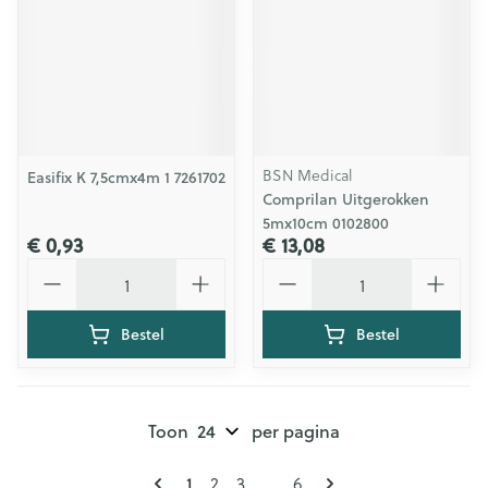
BSN Medical
Easifix K 7,5cmx4m 1 7261702
Comprilan Uitgerokken
5mx10cm 0102800
€ 0,93
€ 13,08
Aantal
Aantal
Bestel
Bestel
Toon
per pagina
Pagina's
U lees momenteel pagina
Pagina
Pagina
Pagina
1
2
3
...
6