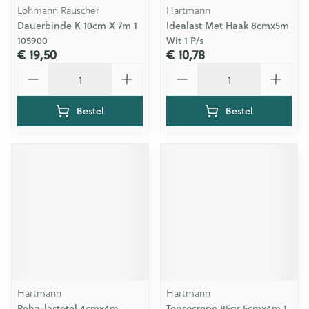
Lohmann Rauscher
Hartmann
Dauerbinde K 10cm X 7m 1
Idealast Met Haak 8cmx5m
105900
Wit 1 P/s
€ 19,50
€ 10,78
Aantal
Aantal
Bestel
Bestel
Hartmann
Hartmann
Peha-lastotel 4cmx4m
Tensocrepe 85gr 5cmx4m 1