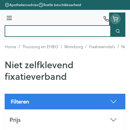
Ga naar de inhoud
Apothekersadvies
Snelle beschikbaarheid
Menu
Zoek
Product, merk, categorie...
Home
/
Thuiszorg en EHBO
/
Wondzorg
/
Fixatiewindels
/
Niet
Niet zelfklevend
fixatieverband
Filteren
Doorgaan naar productlijst
Prijs
filter