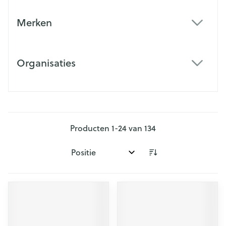
Merken
filter
Organisaties
filter
Producten
1
-
24
van
134
Sorteer op: