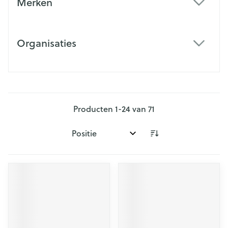
Merken
filter
Organisaties
filter
Producten
1
-
24
van
71
Sorteer op: