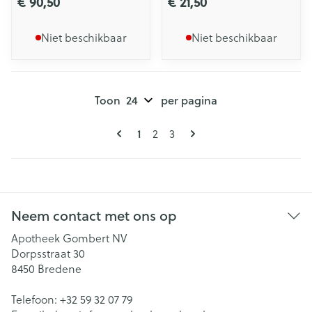
€ 90,50
€ 21,50
Niet beschikbaar
Niet beschikbaar
Toon
per pagina
Pagina's
U lees momenteel pagina
Pagina
Pagina
1
2
3
Neem contact met ons op
Apotheek Gombert NV
Dorpsstraat 30
8450
Bredene
Telefoon:
+32 59 32 07 79