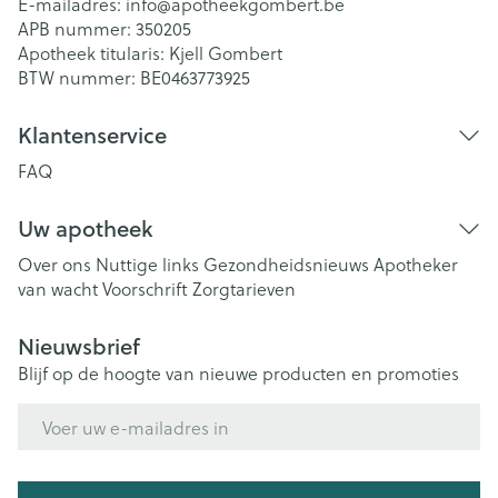
E-mailadres:
info@
apotheekgombert.be
APB nummer:
350205
Apotheek titularis:
Kjell Gombert
BTW nummer:
BE0463773925
Klantenservice
FAQ
Uw apotheek
Over ons
Nuttige links
Gezondheidsnieuws
Apotheker
van wacht
Voorschrift
Zorgtarieven
Nieuwsbrief
Blijf op de hoogte van nieuwe producten en promoties
E-mail adres