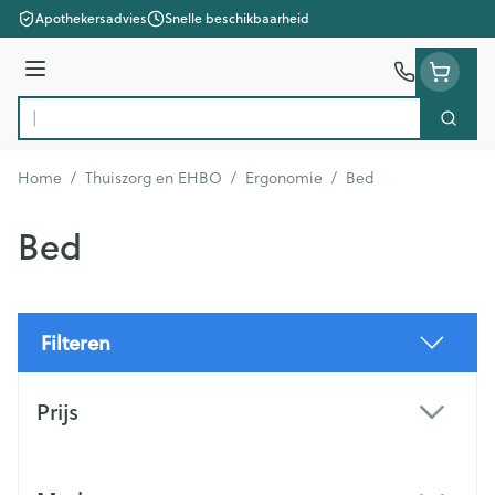
Ga naar de inhoud
Apothekersadvies
Snelle beschikbaarheid
Menu
Zoek
Product, merk, categorie...
Home
/
Thuiszorg en EHBO
/
Ergonomie
/
Bed
Bed
Filteren
Doorgaan naar productlijst
Prijs
filter