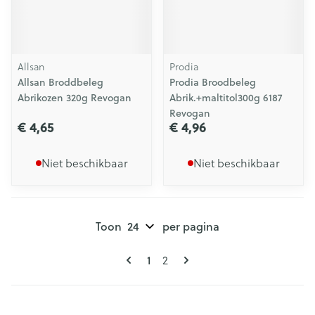
Allsan
Prodia
Allsan Broddbeleg
Prodia Broodbeleg
Abrikozen 320g Revogan
Abrik.+maltitol300g 6187
Revogan
€ 4,65
€ 4,96
Niet beschikbaar
Niet beschikbaar
Toon
per pagina
Pagina's
U lees momenteel pagina
Pagina
1
2