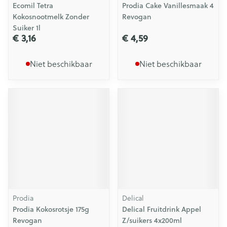
Ecomil Tetra
Prodia Cake Vanillesmaak 4
Kokosnootmelk Zonder
Revogan
Suiker 1l
€ 3,16
€ 4,59
Niet beschikbaar
Niet beschikbaar
Prodia
Delical
Prodia Kokosrotsje 175g
Delical Fruitdrink Appel
Revogan
Z/suikers 4x200ml