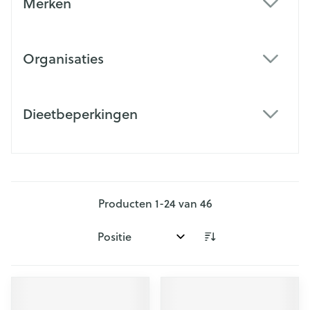
Merken
filter
Organisaties
filter
Dieetbeperkingen
filter
Producten
1
-
24
van
46
Sorteer op: