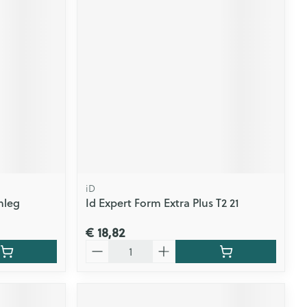
rende
Parfums en
geurproducten
iD
nleg
Id Expert Form Extra Plus T2 21
CBD
€ 18,82
Aantal