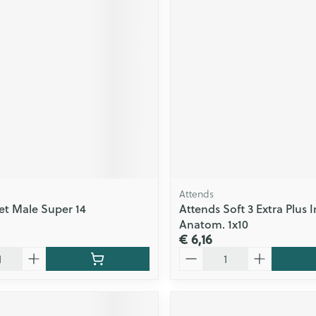
ging
Supplementen
Insectenwe
Mondmaskers
middelen
issen
 -
id
id
Attends
eet Male Super 14
Attends Soft 3 Extra Plus I
Zelfbruiner
Scheren
Anatom. 1x10
€ 6,16
Aantal