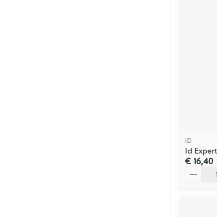
iD
Id Exper
€ 16,40
Aantal