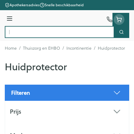
Ga naar de inhoud
Apothekersadvies
Snelle beschikbaarheid
Menu
Zoek
Product, merk, categorie...
Home
/
Thuiszorg en EHBO
/
Incontinentie
/
Huidprotector
Huidprotector
Filteren
Doorgaan naar productlijst
Prijs
filter