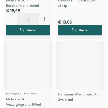
Molicare Skin
Cavilon Film Swabs 5x1ml
Bescherm.olie 200ml
3343p
€ 19,49
Aantal
€ 13,05
Bestel
Bestel
Hartmann, Molicare
Hartmann Medprotect Film
Molicare Skin
Swab 1ml
Verzorgingsolie 500ml