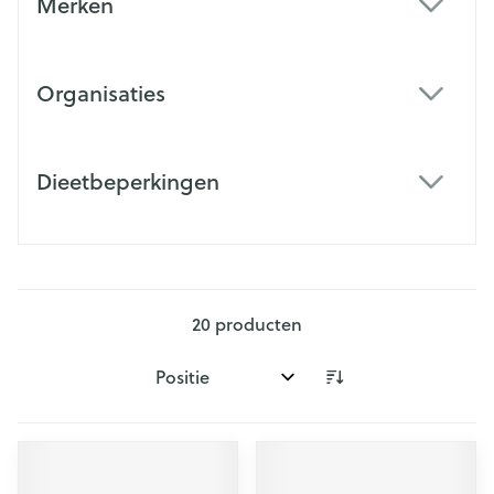
Merken
filter
Organisaties
filter
Dieetbeperkingen
filter
20
producten
Sorteer op: