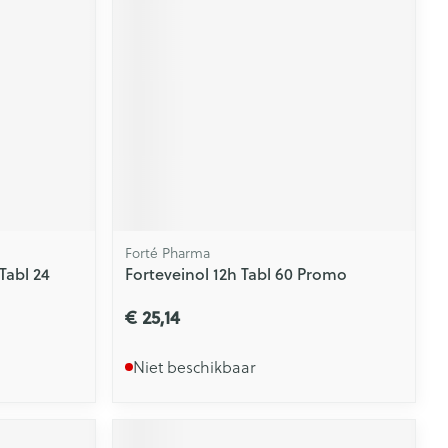
rende
Parfums en
geurproducten
Forté Pharma
Tabl 24
Forteveinol 12h Tabl 60 Promo
€ 25,14
CBD
Niet beschikbaar