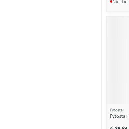
Niet be
Fytostar
Fytostar
€ 38,84