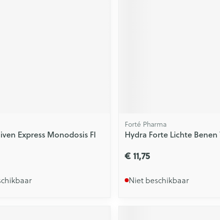
ging
Supplementen
Insectenwe
Mondmaskers
middelen
issen
 -
id
id
Forté Pharma
niven Express Monodosis Fl
Hydra Forte Lichte Benen 
€ 11,75
Zelfbruiner
Scheren
schikbaar
Niet beschikbaar