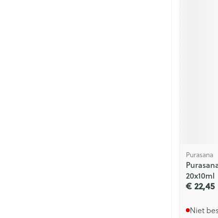
Purasana
Purasana
20x10ml
€ 22,45
Niet be