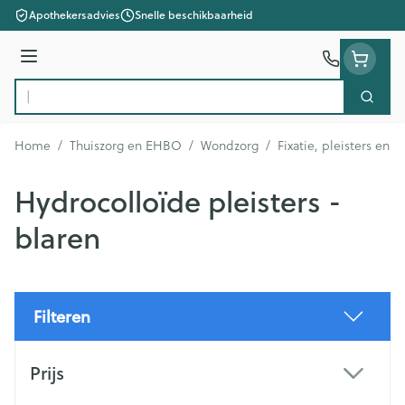
Ga naar de inhoud
Apothekersadvies
Snelle beschikbaarheid
Menu
Zoek
Product, merk, categorie...
Home
/
Thuiszorg en EHBO
/
Wondzorg
/
Fixatie, pleisters en s
Hydrocolloïde pleisters -
blaren
Filteren
Doorgaan naar productlijst
Prijs
filter