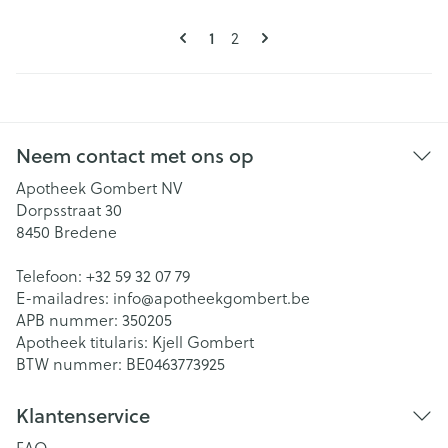
Pagina's
U lees momenteel pagina
1
Pagina
2
Neem contact met ons op
Apotheek Gombert NV
Dorpsstraat 30
8450
Bredene
Telefoon:
+32 59 32 07 79
E-mailadres:
info@
apotheekgombert.be
APB nummer:
350205
Apotheek titularis:
Kjell Gombert
BTW nummer:
BE0463773925
Klantenservice