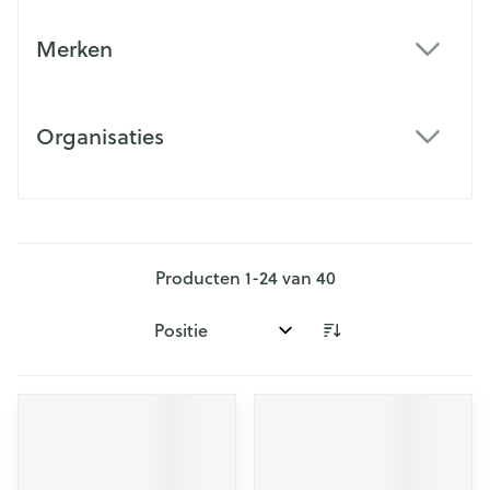
Merken
filter
Organisaties
filter
Producten
1
-
24
van
40
Sorteer op: