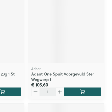
rende
Parfums en
geurproducten
Adant
23g 1 St
Adant One Spuit Voorgevuld Ster
CBD
Wegwerp 1
€ 105,60
Aantal