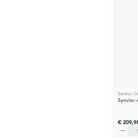
Synvisc-O
Synvisc-
€ 209,9
Aantal