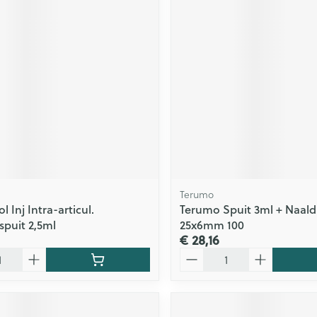
ging
Supplementen
Insectenwe
Mondmaskers
middelen
issen
 -
id
id
Terumo
 Inj Intra-articul.
Terumo Spuit 3ml + Naald 
Zelfbruiner
Scheren
spuit 2,5ml
25x6mm 100
€ 28,16
Aantal