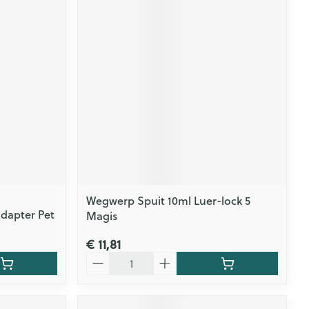
Wegwerp Spuit 10ml Luer-lock 5
Adapter Pet
Magis
€ 11,81
Aantal