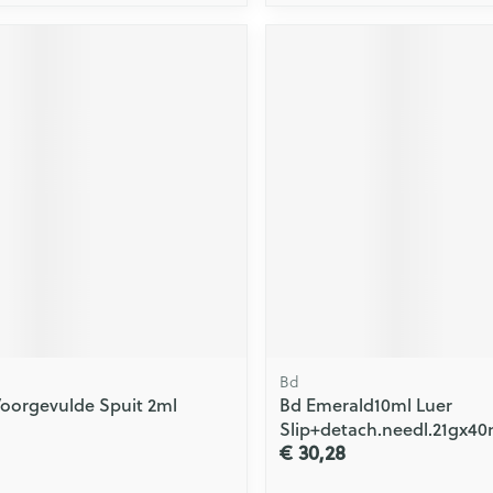
Bd
Voorgevulde Spuit 2ml
Bd Emerald10ml Luer
Slip+detach.needl.21gx4
€ 30,28