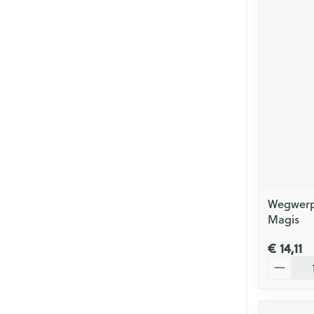
Wegwerp 
Magis
€ 14,11
Aantal