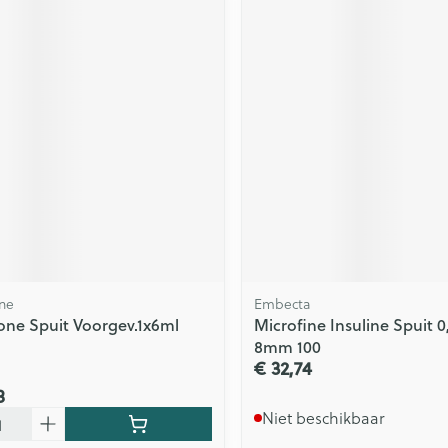
ne
Embecta
one Spuit Voorgev.1x6ml
Microfine Insuline Spuit 0
8mm 100
€ 32,74
8
Niet beschikbaar