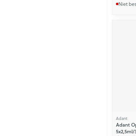
Niet be
Adant
Adant Opl
5x2,5ml/