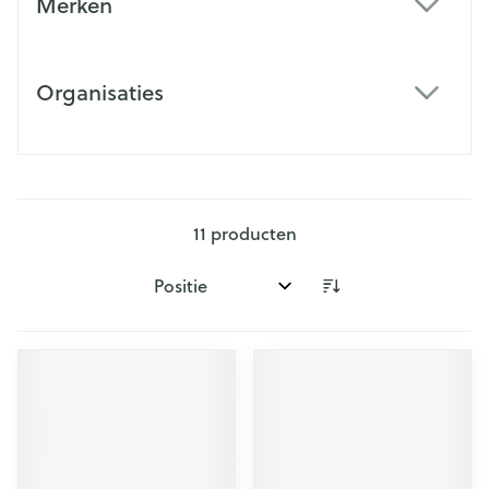
Merken
filter
Organisaties
filter
11
producten
Sorteer op: