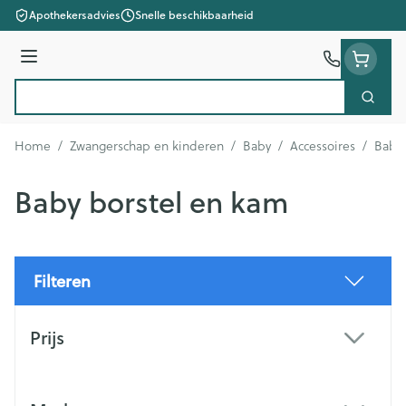
Ga naar de inhoud
Apothekersadvies
Snelle beschikbaarheid
Menu
Zoek
Product, merk, categorie...
Home
/
Zwangerschap en kinderen
/
Baby
/
Accessoires
/
Baby 
Baby borstel en kam
Filteren
Doorgaan naar productlijst
Prijs
filter