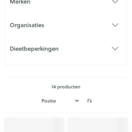
Merken
filter
Organisaties
filter
Dieetbeperkingen
filter
14
producten
Sorteer op: