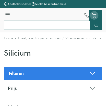
Ga naar de inhoud
Apothekersadvies
Snelle beschikbaarheid
Menu
Zoek
Product, merk, categorie...
Home
/
Dieet, voeding en vitamines
/
Vitamines en supplement
Silicium
Filteren
Doorgaan naar productlijst
Prijs
filter