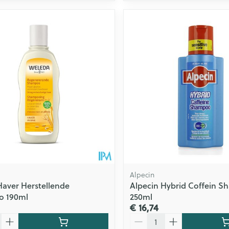
Alpecin
aver Herstellende
Alpecin Hybrid Coffein S
 190ml
250ml
€ 16,74
Aantal