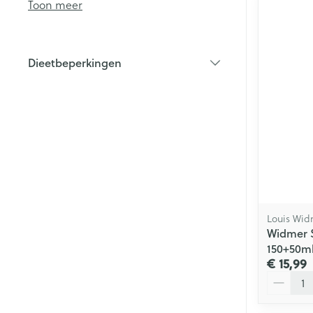
Toon meer
Haar
Gezichtsverzor
Dieetbeperkingen
Pillendozen en
filter
accessoires
Pigmentstoorn
Gevoelige huid
geïrriteerde hu
Gemengde hu
Doffe huid
Toon meer
Louis Wid
Widmer 
150+50m
Snurken
€ 15,99
Aantal