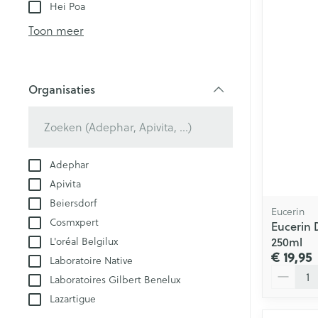
Aerosol toestel
kloven
Hei Poa
Creme, gel en 
Aerosol accesso
Blaren
Toon meer
Zuurstof
Eelt
Eksteroog - lik
Ademhalingsst
Organisaties
Toon meer
filter
Spieren en ge
Specifiek voo
Adephar
Naalden en sp
Apivita
Lichaamsverzo
Infecties
Beiersdorf
Spuiten
Eucerin
Deodorant
Cosmxpert
Eucerin 
Oplossing voor 
Gezichtsverzor
250ml
L'oréal Belgilux
Luizen
Naalden
€ 19,95
Laboratoire Native
Aantal
Naalden voor i
Laboratoires Gilbert Benelux
pennaalden
Diagnostica
Lazartigue
Toon meer