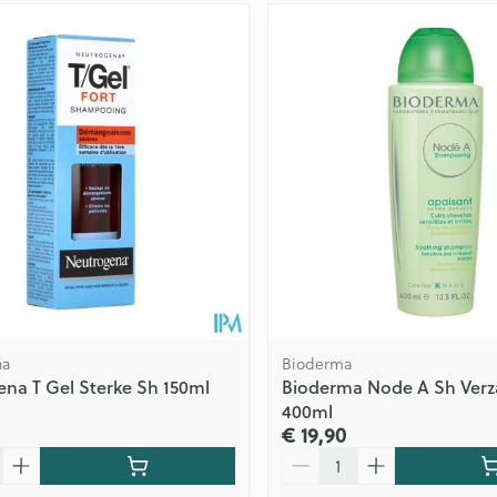
na
Bioderma
na T Gel Sterke Sh 150ml
Bioderma Node A Sh Ver
400ml
€ 19,90
Aantal