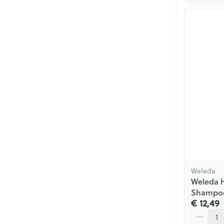
Weleda
Weleda H
Shampoo
€ 12,49
Aantal