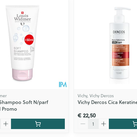
Toon meer
ging
Supplementen
Insectenwe
Mondmaskers
middelen
issen
 -
id
id
mer
Vichy, Vichy Dercos
Shampoo Soft N/parf
Vichy Dercos Cica Keratin
l Promo
Zelfbruiner
Scheren
€ 22,50
Aantal