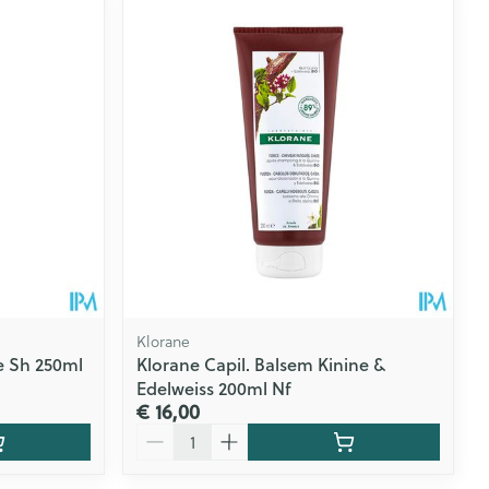
rende
Parfums en
geurproducten
Klorane
e Sh 250ml
Klorane Capil. Balsem Kinine &
Edelweiss 200ml Nf
CBD
€ 16,00
Aantal