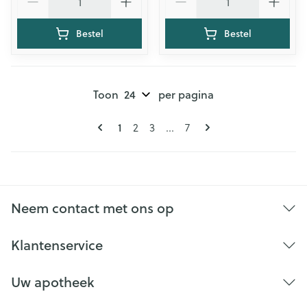
Bestel
Bestel
Toon
per pagina
Pagina's
U lees momenteel pagina
1
Pagina
Pagina
Pagina
2
3
...
7
Neem contact met ons op
Klantenservice
Uw apotheek