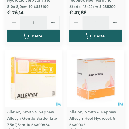
Hydrotac Verb Adh Ster
Mepilex Heel Verband
8,0x 8,0cm 10 6858100
Steriel 15x22cm 5 288300
€ 26,14
€ 47,88
Aantal
Aantal
Bestel
Bestel
Allevyn, Smith & Nephew
Allevyn, Smith & Nephew
Allevyn Gentle Border Lite
Allevyn Heel Hydrocel. 5
7,5x 7,5cm 10 66800834
66800021