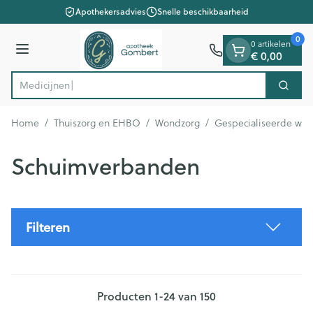
Dia 1 van 1
Ga naar de inhoud
Apothekersadvies
Snelle beschikbaarheid
0
0 artikelen
€ 0,00
Menu
Zoek
Product, merk, categorie...
Home
/
Thuiszorg en EHBO
/
Wondzorg
/
Gespecialiseerde wo
Schuimverbanden
Filteren
Producten
1
-
24
van
150