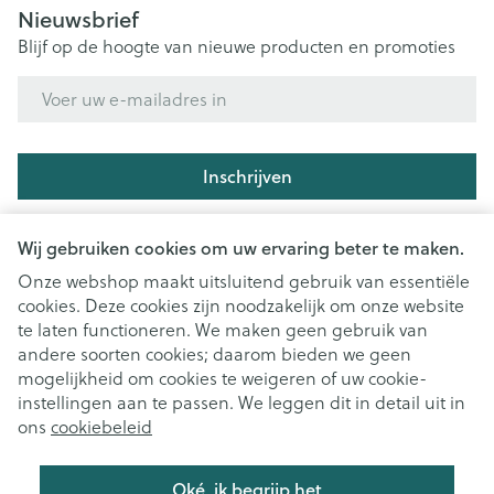
Nieuwsbrief
Blijf op de hoogte van nieuwe producten en promoties
E-mail adres
Inschrijven
Door op inschrijven te klikken, schrijft u zich in voor onze
Wij gebruiken cookies om uw ervaring beter te maken.
nieuwsbrief en gaat u akkoord met onze
privacy policy
.
Onze webshop maakt uitsluitend gebruik van essentiële
cookies. Deze cookies zijn noodzakelijk om onze website
te laten functioneren. We maken geen gebruik van
andere soorten cookies; daarom bieden we geen
mogelijkheid om cookies te weigeren of uw cookie-
instellingen aan te passen. We leggen dit in detail uit in
Juridische links
ons
cookiebeleid
Oké, ik begrijp het