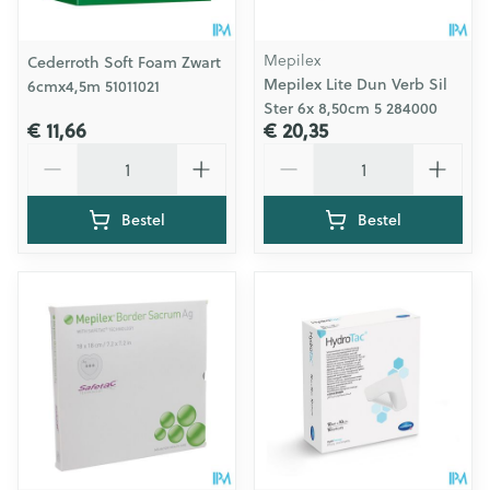
Mepilex
Cederroth Soft Foam Zwart
Mepilex Lite Dun Verb Sil
6cmx4,5m 51011021
Ster 6x 8,50cm 5 284000
€ 11,66
€ 20,35
Aantal
Aantal
Bestel
Bestel