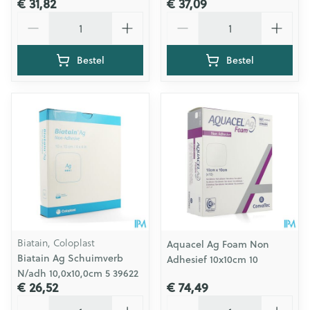
€ 31,82
€ 37,09
Aantal
Aantal
Bestel
Bestel
Biatain, Coloplast
Aquacel Ag Foam Non
Biatain Ag Schuimverb
Adhesief 10x10cm 10
N/adh 10,0x10,0cm 5 39622
€ 26,52
€ 74,49
Aantal
Aantal