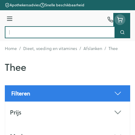
Ga naar de inhoud
Apothekersadvies
Snelle beschikbaarheid
Menu
Zoek
Product, merk, categorie...
Home
/
Dieet, voeding en vitamines
/
Afslanken
/
Thee
Thee
Filteren
Doorgaan naar productlijst
Prijs
filter