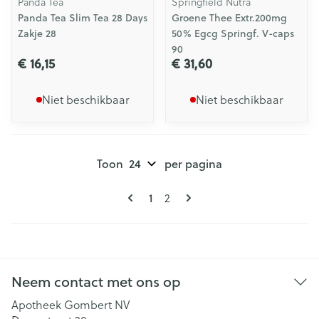
Panda Tea
Springfield Nutra
Panda Tea Slim Tea 28 Days
Groene Thee Extr.200mg
Zakje 28
50% Egcg Springf. V-caps
90
€ 16,15
€ 31,60
Niet beschikbaar
Niet beschikbaar
Toon
per pagina
Pagina's
U lees momenteel pagina
1
Pagina
2
Neem contact met ons op
Apotheek Gombert NV