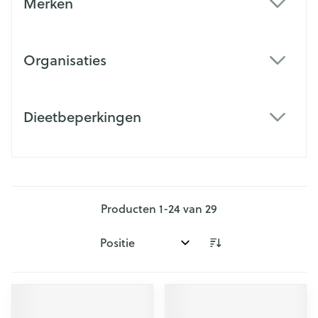
Merken
filter
Organisaties
filter
Dieetbeperkingen
filter
Producten
1
-
24
van
29
Sorteer op: