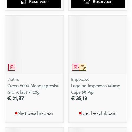
Reserveer
Reserveer
Geneesmiddel
Geneesmiddel
Op voorschrift
Viatris
Impexeco
Creon 5000 Maagsapresist
Legalon Impexeco 140mg
Granulaat Fl 20g
Caps 60 Pip
€ 21,87
€ 35,19
Niet beschikbaar
Niet beschikbaar