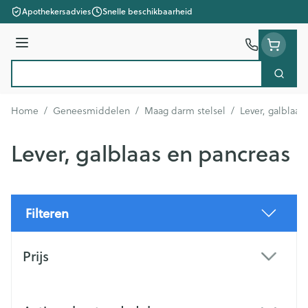
Ga naar de inhoud
Apothekersadvies
Snelle beschikbaarheid
Menu
Zoek
Product, merk, categorie...
Home
/
Geneesmiddelen
/
Maag darm stelsel
/
Lever, galblaas
Lever, galblaas en pancreas
Filteren
Doorgaan naar productlijst
Prijs
filter