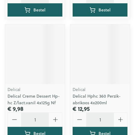
Bestel
Bestel
Delical
Delical
Delical Creme Dessert Hp-
Delical Hphc 360 Perzik-
hc Z/lact.vanil 4x125g Nf
abrikoos 4x200ml
€ 9,98
€ 12,95
Aantal
Aantal
Bestel
Bestel