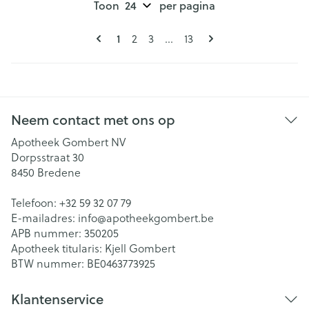
Toon
per pagina
Pagina's
U lees momenteel pagina
1
Pagina
Pagina
Pagina
2
3
...
13
Neem contact met ons op
Apotheek Gombert NV
Dorpsstraat 30
8450
Bredene
Telefoon:
+32 59 32 07 79
E-mailadres:
info@
apotheekgombert.be
APB nummer:
350205
Apotheek titularis:
Kjell Gombert
BTW nummer:
BE0463773925
Klantenservice