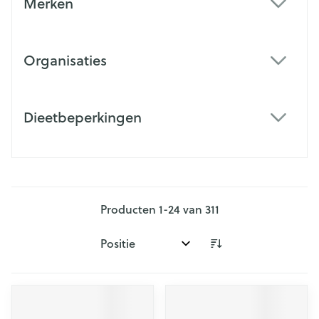
Merken
filter
Organisaties
filter
Dieetbeperkingen
filter
Producten
1
-
24
van
311
Sorteer op: