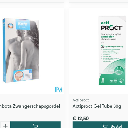
Actiproct
mbota Zwangerschapsgordel
Actiproct Gel Tube 30g
€ 12,50
Bestel