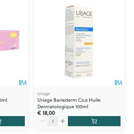
rende
Parfums en
geurproducten
Uriage
50ml
Uriage Bariederm Cica Huile
Dermatologique 100ml
CBD
€ 18,00
Aantal