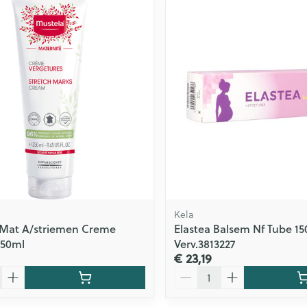
Toon meer
ging
Supplementen
Insectenwe
Mondmaskers
middelen
issen
 -
id
id
Kela
 Mat A/striemen Creme
Elastea Balsem Nf Tube 1
250ml
Verv.3813227
Zelfbruiner
Scheren
€ 23,19
Aantal