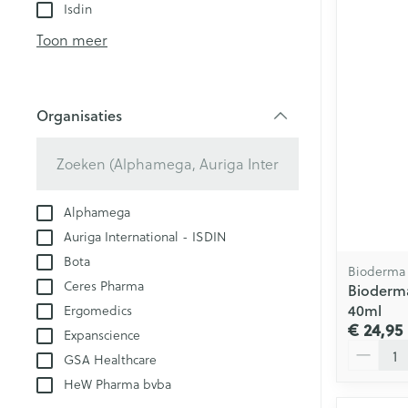
Aerosol toestel
kloven
Isdin
Creme, gel en 
Aerosol accesso
Blaren
Toon meer
Zuurstof
Eelt
Eksteroog - lik
Ademhalingsst
Organisaties
Toon meer
filter
Spieren en ge
Specifiek voo
Alphamega
Naalden en sp
Auriga International - ISDIN
Lichaamsverzo
Infecties
Bota
Spuiten
Bioderma
Deodorant
Ceres Pharma
Bioderm
Oplossing voor 
Gezichtsverzor
40ml
Ergomedics
Luizen
Naalden
€ 24,95
Expanscience
Aantal
Naalden voor i
GSA Healthcare
pennaalden
Diagnostica
HeW Pharma bvba
Toon meer