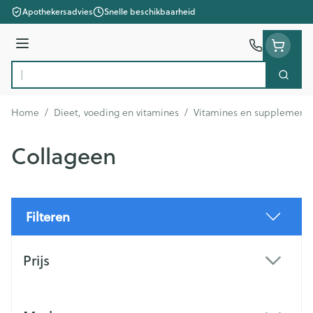
Ga naar de inhoud
Apothekersadvies
Snelle beschikbaarheid
Menu
Zoek
Product, merk, categorie...
Home
/
Dieet, voeding en vitamines
/
Vitamines en supplement
Collageen
Filteren
Doorgaan naar productlijst
Prijs
filter