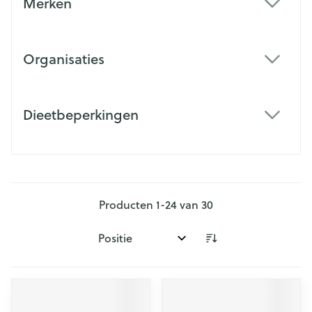
Merken
filter
Organisaties
filter
Dieetbeperkingen
filter
Producten
1
-
24
van
30
Sorteer op: