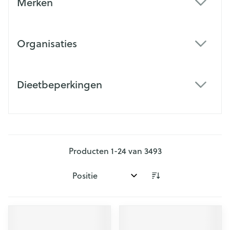
Merken
filter
Organisaties
filter
Dieetbeperkingen
filter
Producten
1
-
24
van
3493
Sorteer op: