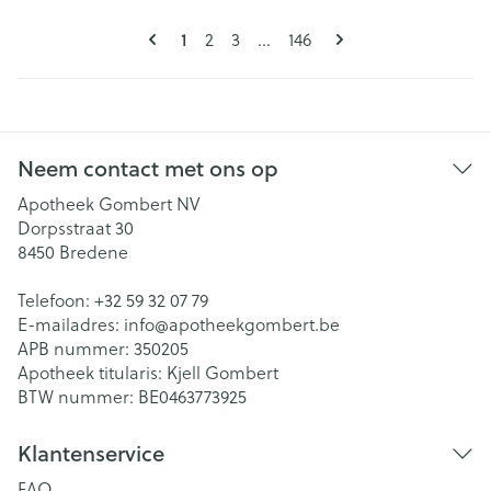
Pagina's
U lees momenteel pagina
Pagina
Pagina
Pagina
1
2
3
...
146
Neem contact met ons op
Apotheek Gombert NV
Dorpsstraat 30
8450
Bredene
Telefoon:
+32 59 32 07 79
E-mailadres:
info@
apotheekgombert.be
APB nummer:
350205
Apotheek titularis:
Kjell Gombert
BTW nummer:
BE0463773925
Klantenservice
FAQ