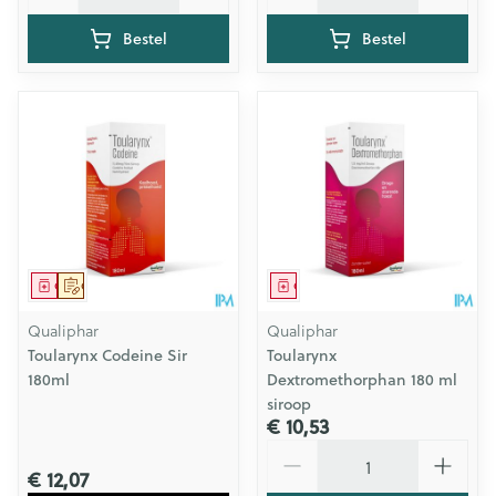
Bestel
Bestel
Geneesmiddel
Op voorschrift
Geneesmiddel
Qualiphar
Qualiphar
Toularynx Codeine Sir
Toularynx
180ml
Dextromethorphan 180 ml
siroop
€ 10,53
Aantal
€ 12,07