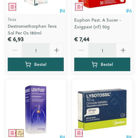
Geneesmiddel
Geneesmiddel
Teva
Euphon Past. A Sucer -
Dextromethorphan Teva
Zuigpast (nf) 50g
Sol Per Os 180ml
€ 6,93
€ 7,44
Aantal
Aantal
Bestel
Bestel
Geneesmiddel
Op voorschrift
Geneesmiddel