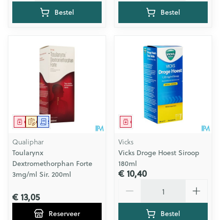
Bestel
Bestel
Geneesmiddel
Op voorschrift
Schriftelijke aanvraag
Geneesmiddel
Qualiphar
Vicks
Toularynx
Vicks Droge Hoest Siroop
Dextromethorphan Forte
180ml
€ 10,40
3mg/ml Sir. 200ml
Aantal
€ 13,05
Reserveer
Bestel