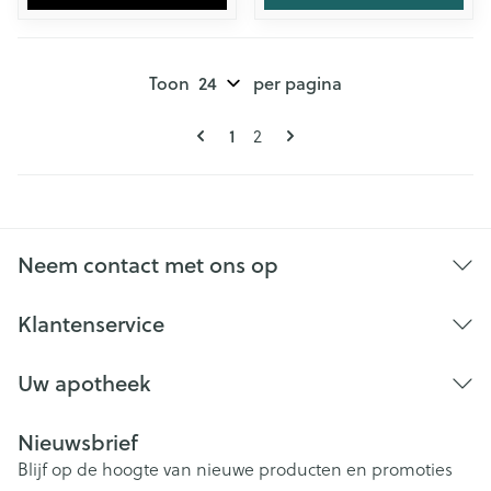
Toon
per pagina
Pagina's
U lees momenteel pagina
Pagina
1
2
Neem contact met ons op
Klantenservice
Uw apotheek
Nieuwsbrief
Blijf op de hoogte van nieuwe producten en promoties