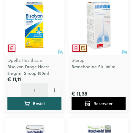
Geneesmiddel
Geneesmiddel
Op voorschrift
Opella Healthcare
Sterop
Bisolvon Droge Hoest
Bronchodine Sir. 180ml
2mg/ml Siroop 180ml
€ 11,11
Aantal
€ 11,38
Bestel
Reserveer