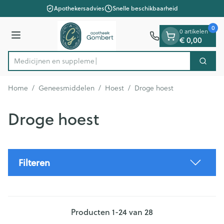
Dia 1 van 1
Ga naar de inhoud
Apothekersadvies
Snelle beschikbaarheid
0
0 artikelen
Menu
€ 0,00
Me
Zoek
Product, merk, categorie...
Home
/
Geneesmiddelen
/
Hoest
/
Droge hoest
Droge hoest
Filteren
Producten
1
-
24
van
28