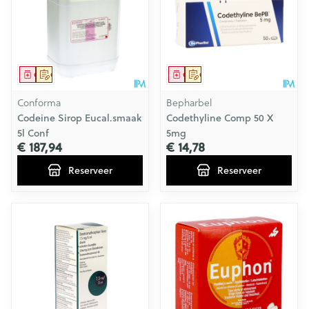
Geneesmiddel
Op voorschrift
Geneesmiddel
Op voorschrift
Conforma
Bepharbel
Codeine Sirop Eucal.smaak
Codethyline Comp 50 X
5l Conf
5mg
€ 187,94
€ 14,78
Reserveer
Reserveer