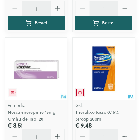
Aantal
Aantal
Bestel
Bestel
Geneesmiddel
Geneesmiddel
Vemedia
Gsk
Nosca-mereprine 15mg
Therafixx-tusso 0,15%
Omhulde Tabl 20
Siroop 200ml
€ 8,51
€ 9,48
Aantal
Aantal