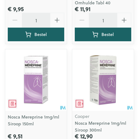
Omhulde Tabl 40
€ 9,95
€ 11,91
Aantal
Aantal
Bestel
Bestel
Geneesmiddel
Geneesmiddel
Cooper
Nosca Mereprine 1mg/ml
Nosca Mereprine 1mg/ml
Siroop 150ml
Siroop 300ml
€ 9,51
€ 12,90