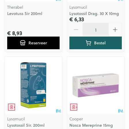
Therabel
Lysomucil
Levotuss Sir 200ml
Lysotossil Drag. 30 X 10mg
€ 6,33
Aantal
€ 8,93
Reserveer
Bestel
Geneesmiddel
Geneesmiddel
Lysomucil
Cooper
Lysotossil Sir. 200ml
Nosca Mereprine 15mg