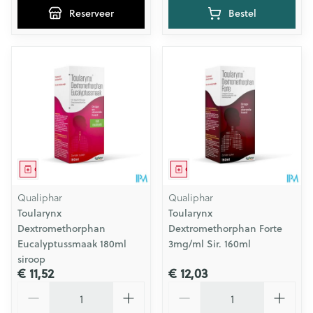
Reserveer
Bestel
Geneesmiddel
Geneesmiddel
Qualiphar
Qualiphar
Toularynx
Toularynx
Dextromethorphan
Dextromethorphan Forte
Eucalyptussmaak 180ml
3mg/ml Sir. 160ml
siroop
€ 11,52
€ 12,03
Aantal
Aantal