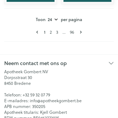
Toon
per pagina
Pagina's
U lees momenteel pagina
1
Pagina
Pagina
Pagina
2
3
...
96
Neem contact met ons op
Apotheek Gombert NV
Dorpsstraat 30
8450
Bredene
Telefoon:
+32 59 32 07 79
E-mailadres:
info@
apotheekgombert.be
APB nummer:
350205
Apotheek titularis:
Kjell Gombert