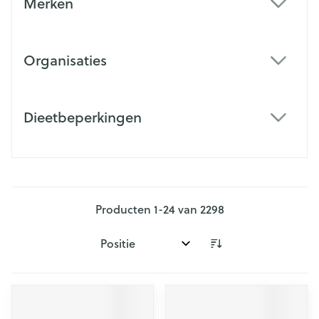
Merken
filter
Organisaties
filter
Dieetbeperkingen
filter
Producten
1
-
24
van
2298
Sorteer op: