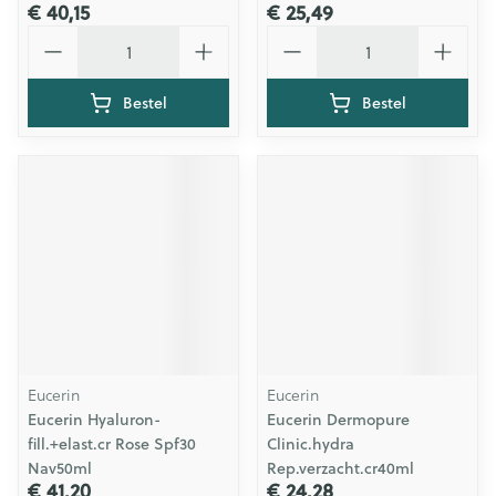
€ 40,15
€ 25,49
Aantal
Aantal
Bestel
Bestel
Eucerin
Eucerin
Eucerin Hyaluron-
Eucerin Dermopure
fill.+elast.cr Rose Spf30
Clinic.hydra
Nav50ml
Rep.verzacht.cr40ml
€ 41,20
€ 24,28