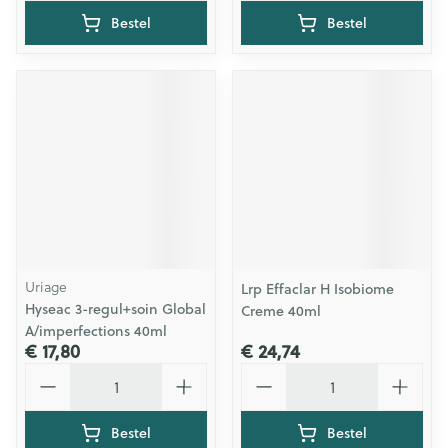
Bestel
Bestel
Uriage
Lrp Effaclar H Isobiome
Hyseac 3-regul+soin Global
Creme 40ml
A/imperfections 40ml
€ 17,80
€ 24,74
Aantal
Aantal
Bestel
Bestel