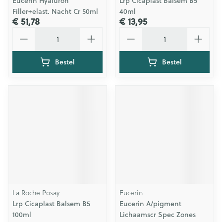
Eucerin Hyaluron
Lrp Cicaplast Balsem B5
Filler+elast. Nacht Cr 50ml
40ml
€ 51,78
€ 13,95
Aantal
Aantal
Bestel
Bestel
La Roche Posay
Eucerin
Lrp Cicaplast Balsem B5
Eucerin A/pigment
100ml
Lichaamscr Spec Zones