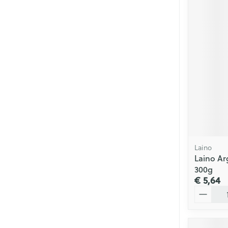
Laino
Laino Arg
300g
€ 5,64
Aantal