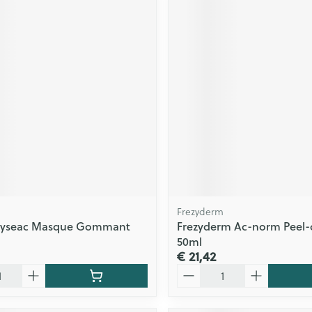
Frezyderm
Hyseac Masque Gommant
Frezyderm Ac-norm Peel-
50ml
€ 21,42
Aantal