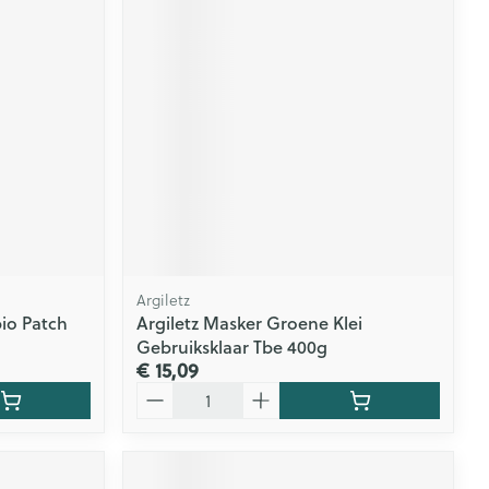
rende
Parfums en
geurproducten
Argiletz
io Patch
Argiletz Masker Groene Klei
CBD
Gebruiksklaar Tbe 400g
€ 15,09
Aantal