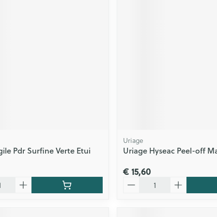
Uriage
ile Pdr Surfine Verte Etui
Uriage Hyseac Peel-off M
€ 15,60
Aantal