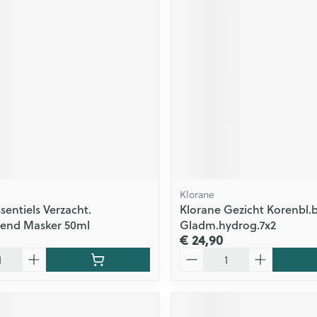
ging
Supplementen
Insectenwe
Mondmaskers
middelen
issen
 -
id
id
Klorane
sentiels Verzacht.
Klorane Gezicht Korenbl.b
Zelfbruiner
Scheren
rend Masker 50ml
Gladm.hydrog.7x2
€ 24,90
Aantal