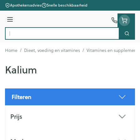
Ga naar de inhoud
Apothekersadvies
Snelle beschikbaarheid
Menu
Zoek
Product, merk, categorie...
Home
/
Dieet, voeding en vitamines
/
Vitamines en supplement
Kalium
Filteren
Doorgaan naar productlijst
Prijs
filter