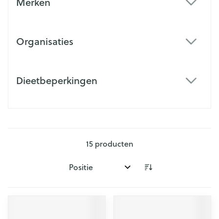
Merken
filter
Organisaties
filter
Dieetbeperkingen
filter
15
producten
Sorteer op: